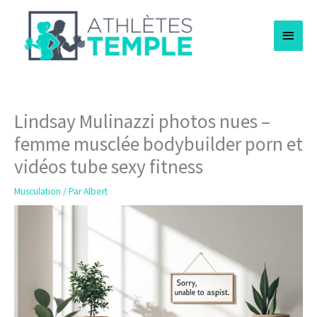
Aller
Menu
au
contenu
princi
Lindsay Mulinazzi photos nues –
femme musclée bodybuilder porn et
vidéos tube sexy fitness
Musculation
/ Par
Albert