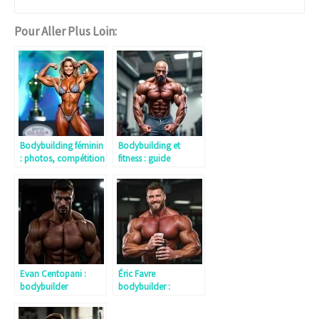
Pour Aller Plus Loin:
Bodybuilding féminin
Bodybuilding et
: photos, compétition
fitness : guide
et guide pour femmes
complet pour votre
bodybuilders
physique et
musculation en
compétition
Evan Centopani :
Éric Favre
bodybuilder
bodybuilder :
professionnel et ses
nutrition sportive,
performances en
protéines et produits