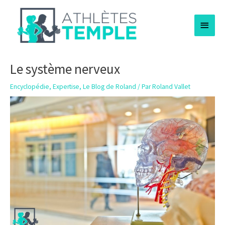
Aller
Menu
au
contenu
princi
Le système nerveux
Encyclopédie
,
Expertise
,
Le Blog de Roland
/ Par
Roland Vallet