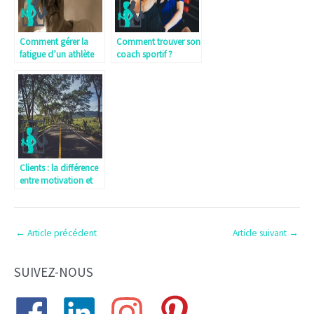
Comment gérer la
Comment trouver son
fatigue d’un athlète
coach sportif ?
dans sa préparation
physique?
Clients : la différence
entre motivation et
détermination, le
point de vue d’un
coach
←
Article précédent
Article suivant
→
SUIVEZ-NOUS