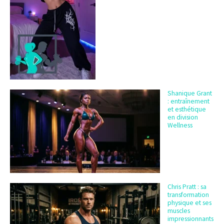
Shanique Grant
: entraînement
et esthétique
en division
Wellness
Chris Pratt : sa
transformation
physique et ses
muscles
impressionnants