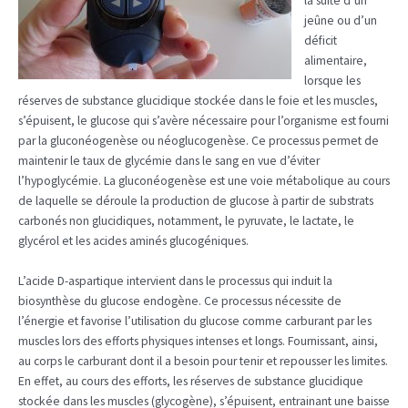
la suite d’un
jeûne ou d’un
déficit
alimentaire,
lorsque les
réserves de substance glucidique stockée dans le foie et les muscles,
s’épuisent, le glucose qui s’avère nécessaire pour l’organisme est fourni
par la gluconéogenèse ou néoglucogenèse. Ce processus permet de
maintenir le taux de glycémie dans le sang en vue d’éviter
l’hypoglycémie. La gluconéogenèse est une voie métabolique au cours
de laquelle se déroule la production de glucose à partir de substrats
carbonés non glucidiques, notamment, le pyruvate, le lactate, le
glycérol et les acides aminés glucogéniques.
L’acide D-aspartique intervient dans le processus qui induit la
biosynthèse du glucose endogène. Ce processus nécessite de
l’énergie et favorise l’utilisation du glucose comme carburant par les
muscles lors des efforts physiques intenses et longs. Fournissant, ainsi,
au corps le carburant dont il a besoin pour tenir et repousser les limites.
En effet, au cours des efforts, les réserves de substance glucidique
stockée dans les muscles (glycogène), s’épuisent, entrainant une baisse