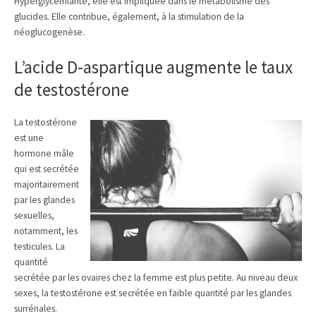
Hyperglycémiante, elle est impliquée dans le métabolisme des
glucides. Elle contribue, également, à la stimulation de la
néoglucogenèse.
L’acide D-aspartique augmente le taux
de testostérone
La testostérone
est une
hormone mâle
qui est secrétée
majoritairement
par les glandes
sexuelles,
notamment, les
testicules. La
quantité
secrétée par les ovaires chez la femme est plus petite. Au niveau deux
sexes, la testostérone est secrétée en faible quantité par les glandes
surrénales.