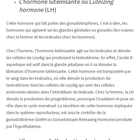
L’hormone lutéinisante ou L
uteizing
hormone
(LH)
Cette hormone qui fait partie des gonadotrophines, c’est-à-dire, les
hormones qui agissent sur les glandes génitales ou gonades (les ovaires
chez la femme et les testicules chez les hommes).
Chez l’homme, l’hormone lutéinisante agit sur les testicules et stimule
les cellules de Leydig qui produisent la testostérone. En effet, l’acide D-
aspartique est actif dans la glande pituitaire où il va stimuler la
libération d’hormone lutéinisante. Cette hormone est transportée par
le sang dans les testicules, où elle stimule la production de
testostérone dans les cellules de Leydig qui sont des cellules
endocrines situées dans l’interstitium du testicule. Chez la femme, la LH
stimule la production de progestérone, provoque l’ovulation et joue un
rôle dans le cycle menstruel. La sécrétion de cette hormone impliquée
dans le système reproducteur, est sous le contrôle de la
gonadolibérine (GnRH ou Gonadotropin Releasing Hormone) produite
par l’hypothalamus.