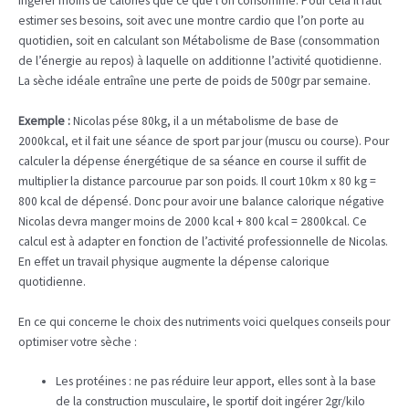
ingérer moins de calories que ce que l’on consomme. Pour cela il faut
estimer ses besoins, soit avec une montre cardio que l’on porte au
quotidien, soit en calculant son Métabolisme de Base (consommation
de l’énergie au repos) à laquelle on additionne l’activité quotidienne.
La sèche idéale entraîne une perte de poids de 500gr par semaine.
Exemple :
Nicolas pése 80kg, il a un métabolisme de base de
2000kcal, et il fait une séance de sport par jour (muscu ou course). Pour
calculer la dépense énergétique de sa séance en course il suffit de
multiplier la distance parcourue par son poids. Il court 10km x 80 kg =
800 kcal de dépensé. Donc pour avoir une balance calorique négative
Nicolas devra manger moins de 2000 kcal + 800 kcal = 2800kcal. Ce
calcul est à adapter en fonction de l’activité professionnelle de Nicolas.
En effet un travail physique augmente la dépense calorique
quotidienne.
En ce qui concerne le choix des nutriments voici quelques conseils pour
optimiser votre sèche :
Les protéines : ne pas réduire leur apport, elles sont à la base
de la construction musculaire, le sportif doit ingérer 2gr/kilo