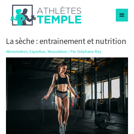
Aller
Menu
au
contenu
princi
La sèche : entrainement et nutrition
Alimentation
,
Expertise
,
Musculation
/ Par
Stéphane Rey