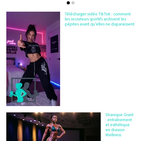
Télécharger vidéo TikTok : comment
les recruteurs sportifs archivent les
pépites avant qu’elles ne disparaissent
Shanique Grant
: entraînement
et esthétique
en division
Wellness