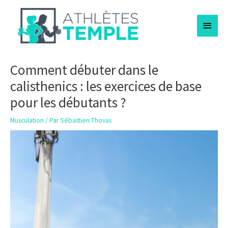
Aller
Menu
au
contenu
princi
Comment débuter dans le
calisthenics : les exercices de base
pour les débutants ?
Musculation
/ Par
Sébastien Thovas