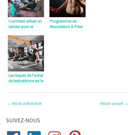
Comment utiliser un
Programmes de
rameur pour se
Musculation & Prise
muscler ?
de masse après 40,
50 et 60 ans
Les risques de l’achat
de testostérone sur le
marché noir
←
Article précédent
Article suivant
→
SUIVEZ-NOUS