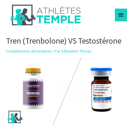
Aller
Menu
au
contenu
princi
Tren (Trenbolone) VS Testostérone
Compléments alimentaires
/ Par
Sébastien Thovas