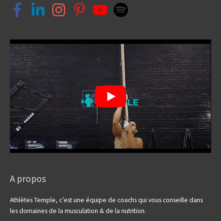
c
h
e
r
:
A propos
Athlètes Temple, c’est une équipe de coachs qui vous conseille dans
les domaines de la musculation & de la nutrition.