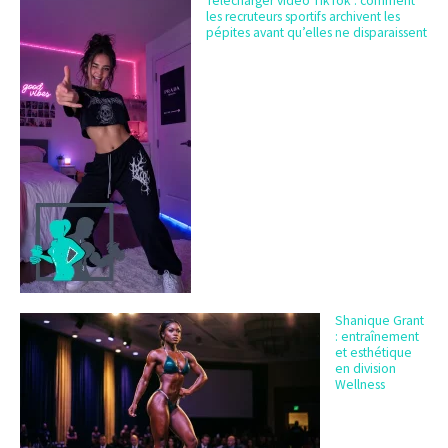
Télécharger vidéo TikTok : comment
les recruteurs sportifs archivent les
pépites avant qu’elles ne disparaissent
Shanique Grant
: entraînement
et esthétique
en division
Wellness