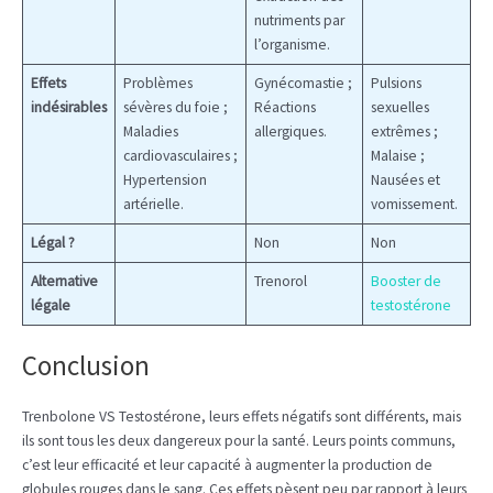
nutriments par
l’organisme.
Effets
Problèmes
Gynécomastie ;
Pulsions
indésirables
sévères du foie ;
Réactions
sexuelles
Maladies
allergiques.
extrêmes ;
cardiovasculaires ;
Malaise ;
Hypertension
Nausées et
artérielle.
vomissement.
Légal ?
Non
Non
Alternative
Trenorol
Booster de
légale
testostérone
Conclusion
Trenbolone VS Testostérone, leurs effets négatifs sont différents, mais
ils sont tous les deux dangereux pour la santé. Leurs points communs,
c’est leur efficacité et leur capacité à augmenter la production de
globules rouges dans le sang. Ces effets pèsent peu par rapport à leurs