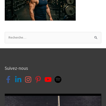
R
e
c
h
e
Suivez-nous
r
c
h
e
r